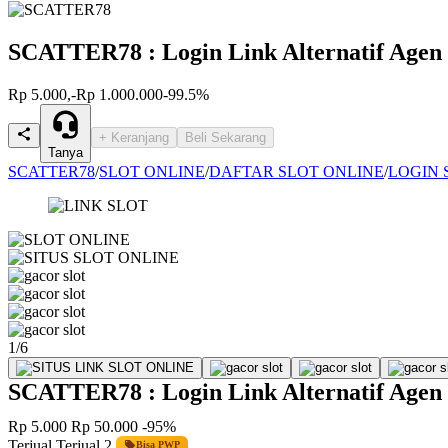
SCATTER78 : Login Link Alternatif Agen 
Rp 5.000,-
Rp 1.000.000
-99.5%
+ Keranjang
Beli Sekarang
Tanya
SCATTER78
/
SLOT ONLINE
/
DAFTAR SLOT ONLINE
/
LOGIN 
1/6
SCATTER78 : Login Link Alternatif Agen 
Rp 5.000
Rp 50.000
-95%
Terjual Terjual 2
Bisa PWP