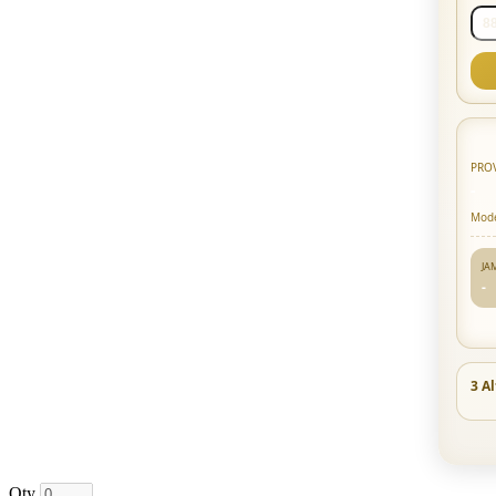
PRO
-
Mod
JA
-
3 A
Qty