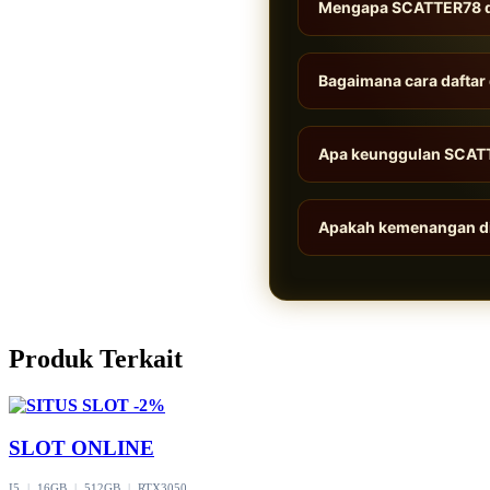
Mengapa SCATTER78 di
Kredibilitas SCATTER78 
sehingga diakui sebagai
Bagaimana cara dafta
Pemain dapat mendaftar 
mengakses berbagai perm
Apa keunggulan SCATTE
SCATTER78 menawarkan li
komitmen penuh terhad
Apakah kemenangan di
Ya. SCATTER78 menjamin
kepada setiap pemain ga
Produk Terkait
-2%
SLOT ONLINE
I5
|
16GB
|
512GB
|
RTX3050