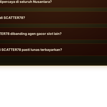
percaya di seluruh Nusantara?
sudah teruji dan konsisten terhadap kemenangan berapapun pasti lu
 agen gacor slot online terpercaya se-nusantara.
r di SCATTER78?
melalui daftar link alternatif resmi SCATTER78 dengan proses singkat
ainan gacor slot online terpercaya.
R78 dibanding agen gacor slot lain?
nk alternatif yang stabil, layanan agen gacor slot online terpercay
ap pembayaran kemenangan yang lunas dan tepat waktu.
 SCATTER78 pasti lunas terbayarkan?
 kredibilitas yang sudah teruji konsisten—kemenangan berapapun pa
cor slot online.