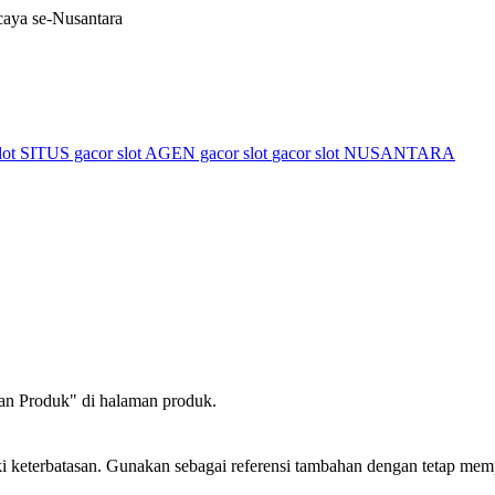
caya se-Nusantara
lot
SITUS gacor slot
AGEN gacor slot
gacor slot NUSANTARA
an Produk" di halaman produk.
iki keterbatasan. Gunakan sebagai referensi tambahan dengan tetap me