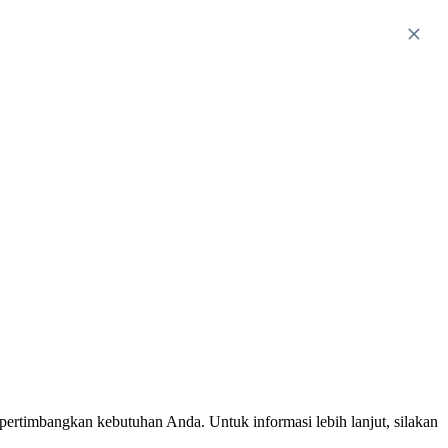
mpertimbangkan kebutuhan Anda. Untuk informasi lebih lanjut, silakan