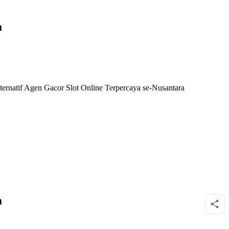
a
rnatif Agen Gacor Slot Online Terpercaya se-Nusantara
a