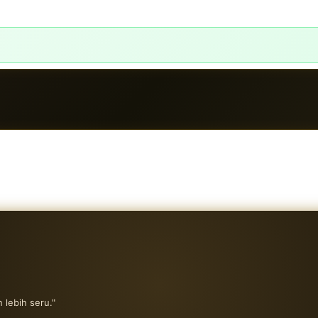
k udah bisa main gacor slot online gacor."